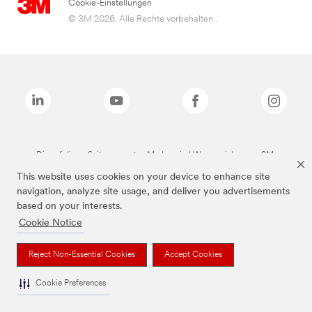
Cookie-Einstellungen
© 3M 2026. Alle Rechte vorbehalten..
Die auf dieser Seite genannten Marken sind Warenzeichen von 3M.
This website uses cookies on your device to enhance site
navigation, analyze site usage, and deliver you advertisements
based on your interests.
Cookie Notice
Reject Non-Essential Cookies
Accept Cookies
Cookie Preferences