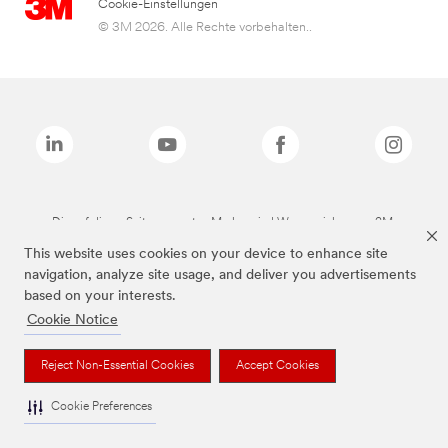
Cookie-Einstellungen
© 3M 2026. Alle Rechte vorbehalten..
Die auf dieser Seite genannten Marken sind Warenzeichen von 3M.
This website uses cookies on your device to enhance site
navigation, analyze site usage, and deliver you advertisements
based on your interests.
Cookie Notice
Reject Non-Essential Cookies
Accept Cookies
Cookie Preferences