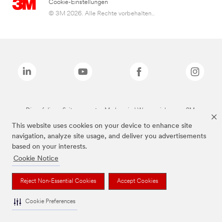
Cookie-Einstellungen
© 3M 2026. Alle Rechte vorbehalten..
Die auf dieser Seite genannten Marken sind Warenzeichen von 3M.
This website uses cookies on your device to enhance site
navigation, analyze site usage, and deliver you advertisements
based on your interests.
Cookie Notice
Reject Non-Essential Cookies
Accept Cookies
Cookie Preferences