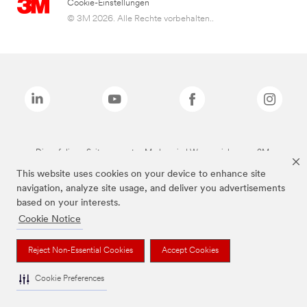
Cookie-Einstellungen
© 3M 2026. Alle Rechte vorbehalten..
Die auf dieser Seite genannten Marken sind Warenzeichen von 3M.
This website uses cookies on your device to enhance site
navigation, analyze site usage, and deliver you advertisements
based on your interests.
Cookie Notice
Reject Non-Essential Cookies
Accept Cookies
Cookie Preferences