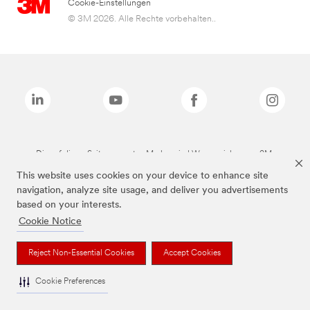
Cookie-Einstellungen
© 3M 2026. Alle Rechte vorbehalten..
Die auf dieser Seite genannten Marken sind Warenzeichen von 3M.
This website uses cookies on your device to enhance site
navigation, analyze site usage, and deliver you advertisements
based on your interests.
Cookie Notice
Reject Non-Essential Cookies
Accept Cookies
Cookie Preferences