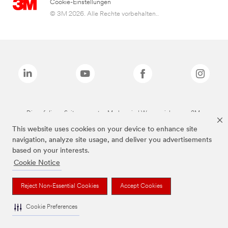
Cookie-Einstellungen
© 3M 2026. Alle Rechte vorbehalten..
Die auf dieser Seite genannten Marken sind Warenzeichen von 3M.
This website uses cookies on your device to enhance site
navigation, analyze site usage, and deliver you advertisements
based on your interests.
Cookie Notice
Reject Non-Essential Cookies
Accept Cookies
Cookie Preferences