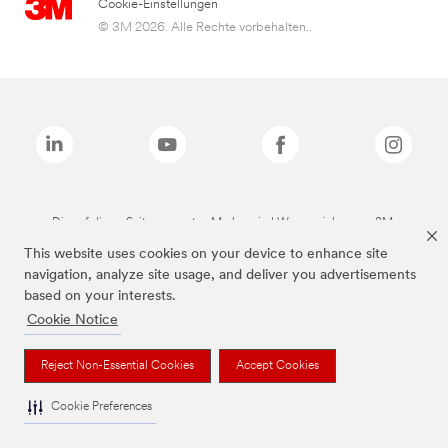
Cookie-Einstellungen
© 3M 2026. Alle Rechte vorbehalten..
Die auf dieser Seite genannten Marken sind Warenzeichen von 3M.
This website uses cookies on your device to enhance site
navigation, analyze site usage, and deliver you advertisements
based on your interests.
Cookie Notice
Reject Non-Essential Cookies
Accept Cookies
Cookie Preferences