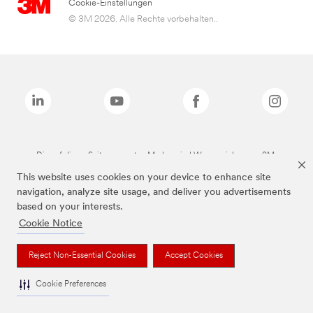
Cookie-Einstellungen
© 3M 2026. Alle Rechte vorbehalten..
Die auf dieser Seite genannten Marken sind Warenzeichen von 3M.
This website uses cookies on your device to enhance site
navigation, analyze site usage, and deliver you advertisements
based on your interests.
Cookie Notice
Reject Non-Essential Cookies
Accept Cookies
Cookie Preferences