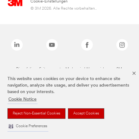
Cookie-Einstellungen
© 3M 2026. Alle Rechte vorbehalten..
Die auf dieser Seite genannten Marken sind Warenzeichen von 3M.
This website uses cookies on your device to enhance site
navigation, analyze site usage, and deliver you advertisements
based on your interests.
Cookie Notice
Reject Non-Essential Cookies
Accept Cookies
Cookie Preferences