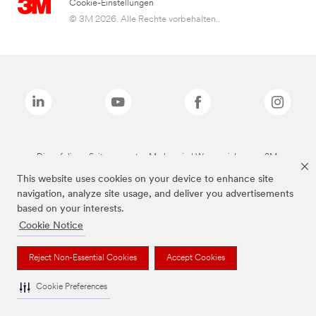
Cookie-Einstellungen
© 3M 2026. Alle Rechte vorbehalten..
Die auf dieser Seite genannten Marken sind Warenzeichen von 3M.
This website uses cookies on your device to enhance site
navigation, analyze site usage, and deliver you advertisements
based on your interests.
Cookie Notice
Reject Non-Essential Cookies
Accept Cookies
Cookie Preferences