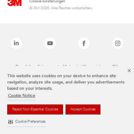
Cookie-Einstellungen
© 3M 2026. Alle Rechte vorbehalten..
Die auf dieser Seite genannten Marken sind Warenzeichen von 3M.
This website uses cookies on your device to enhance site
navigation, analyze site usage, and deliver you advertisements
based on your interests.
Cookie Notice
Reject Non-Essential Cookies
Accept Cookies
Cookie Preferences