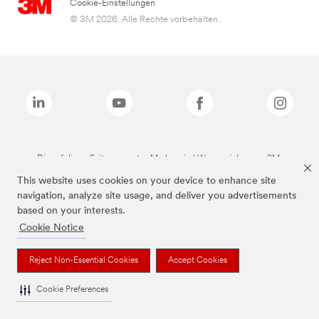
Cookie-Einstellungen
© 3M 2026. Alle Rechte vorbehalten..
Die auf dieser Seite genannten Marken sind Warenzeichen von 3M.
This website uses cookies on your device to enhance site
navigation, analyze site usage, and deliver you advertisements
based on your interests.
Cookie Notice
Reject Non-Essential Cookies
Accept Cookies
Cookie Preferences