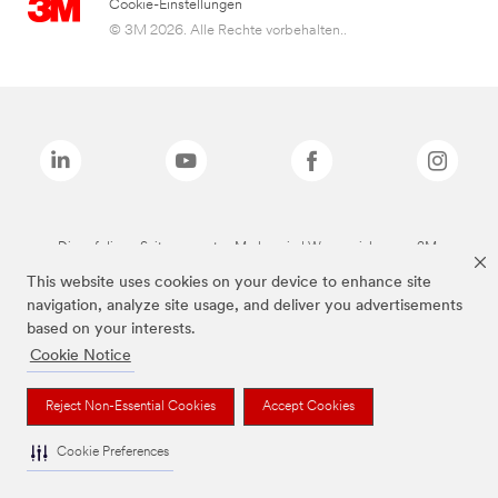
Cookie-Einstellungen
© 3M 2026. Alle Rechte vorbehalten..
Die auf dieser Seite genannten Marken sind Warenzeichen von 3M.
This website uses cookies on your device to enhance site
navigation, analyze site usage, and deliver you advertisements
based on your interests.
Cookie Notice
Reject Non-Essential Cookies
Accept Cookies
Cookie Preferences