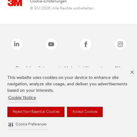
Cookie-Einstellungen
© 3M 2026. Alle Rechte vorbehalten..
Die auf dieser Seite genannten Marken sind Warenzeichen von 3M.
This website uses cookies on your device to enhance site
navigation, analyze site usage, and deliver you advertisements
based on your interests.
Cookie Notice
Reject Non-Essential Cookies
Accept Cookies
Cookie Preferences