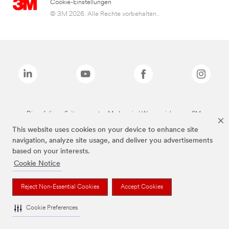
Cookie-Einstellungen
© 3M 2026. Alle Rechte vorbehalten..
Die auf dieser Seite genannten Marken sind Warenzeichen von 3M.
This website uses cookies on your device to enhance site
navigation, analyze site usage, and deliver you advertisements
based on your interests.
Cookie Notice
Reject Non-Essential Cookies
Accept Cookies
Cookie Preferences