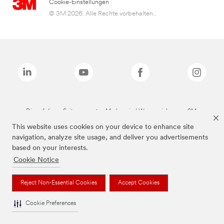
Cookie-Einstellungen
© 3M 2026. Alle Rechte vorbehalten..
Die auf dieser Seite genannten Marken sind Warenzeichen von 3M.
This website uses cookies on your device to enhance site
navigation, analyze site usage, and deliver you advertisements
based on your interests.
Cookie Notice
Reject Non-Essential Cookies
Accept Cookies
Cookie Preferences