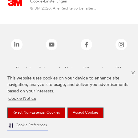
Cookie-Einstellungen
© 3M 2026. Alle Rechte vorbehalten..
Die auf dieser Seite genannten Marken sind Warenzeichen von 3M.
This website uses cookies on your device to enhance site
navigation, analyze site usage, and deliver you advertisements
based on your interests.
Cookie Notice
Reject Non-Essential Cookies
Accept Cookies
Cookie Preferences