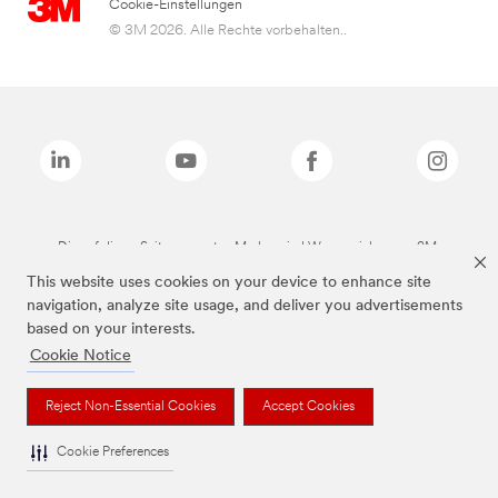
Cookie-Einstellungen
© 3M 2026. Alle Rechte vorbehalten..
Die auf dieser Seite genannten Marken sind Warenzeichen von 3M.
This website uses cookies on your device to enhance site
navigation, analyze site usage, and deliver you advertisements
based on your interests.
Cookie Notice
Reject Non-Essential Cookies
Accept Cookies
Cookie Preferences