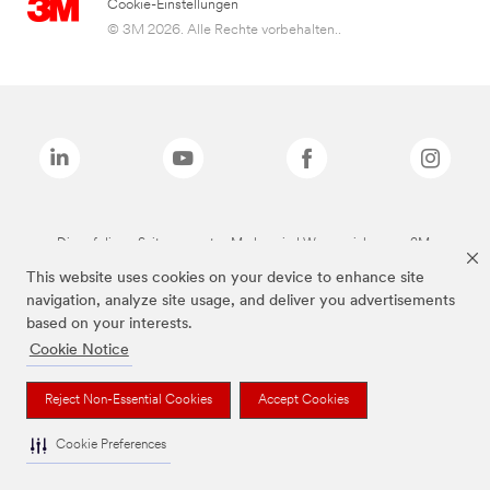
Cookie-Einstellungen
© 3M 2026. Alle Rechte vorbehalten..
Die auf dieser Seite genannten Marken sind Warenzeichen von 3M.
This website uses cookies on your device to enhance site
navigation, analyze site usage, and deliver you advertisements
based on your interests.
Cookie Notice
Reject Non-Essential Cookies
Accept Cookies
Cookie Preferences