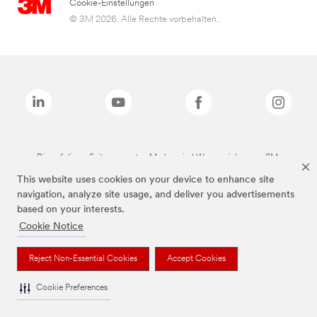
Cookie-Einstellungen
© 3M 2026. Alle Rechte vorbehalten..
Die auf dieser Seite genannten Marken sind Warenzeichen von 3M.
This website uses cookies on your device to enhance site
navigation, analyze site usage, and deliver you advertisements
based on your interests.
Cookie Notice
Reject Non-Essential Cookies
Accept Cookies
Cookie Preferences