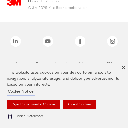
Cookie-Einstellungen
© 3M 2026. Alle Rechte vorbehalten..
Die auf dieser Seite genannten Marken sind Warenzeichen von 3M.
This website uses cookies on your device to enhance site
navigation, analyze site usage, and deliver you advertisements
based on your interests.
Cookie Notice
Reject Non-Essential Cookies
Accept Cookies
Cookie Preferences