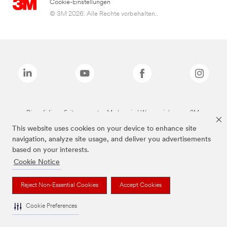
Cookie-Einstellungen
© 3M 2026. Alle Rechte vorbehalten..
Die auf dieser Seite genannten Marken sind Warenzeichen von 3M.
This website uses cookies on your device to enhance site
navigation, analyze site usage, and deliver you advertisements
based on your interests.
Cookie Notice
Reject Non-Essential Cookies
Accept Cookies
Cookie Preferences