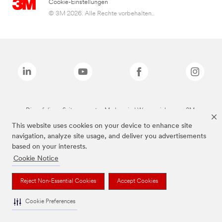
Cookie-Einstellungen
© 3M 2026. Alle Rechte vorbehalten..
Die auf dieser Seite genannten Marken sind Warenzeichen von 3M.
This website uses cookies on your device to enhance site
navigation, analyze site usage, and deliver you advertisements
based on your interests.
Cookie Notice
Reject Non-Essential Cookies
Accept Cookies
Cookie Preferences