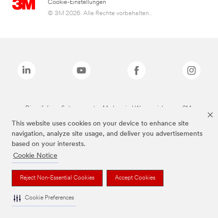
Cookie-Einstellungen
© 3M 2026. Alle Rechte vorbehalten..
Die auf dieser Seite genannten Marken sind Warenzeichen von 3M.
This website uses cookies on your device to enhance site
navigation, analyze site usage, and deliver you advertisements
based on your interests.
Cookie Notice
Reject Non-Essential Cookies
Accept Cookies
Cookie Preferences