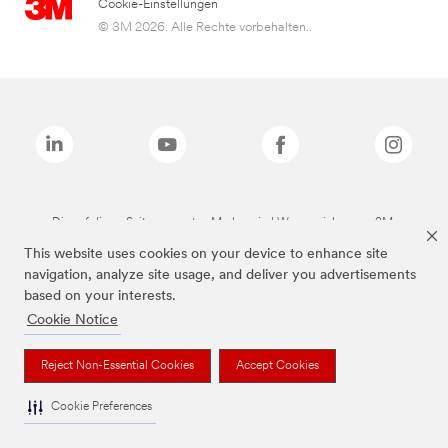
Cookie-Einstellungen
© 3M 2026. Alle Rechte vorbehalten..
Die auf dieser Seite genannten Marken sind Warenzeichen von 3M.
This website uses cookies on your device to enhance site
navigation, analyze site usage, and deliver you advertisements
based on your interests.
Cookie Notice
Reject Non-Essential Cookies
Accept Cookies
Cookie Preferences