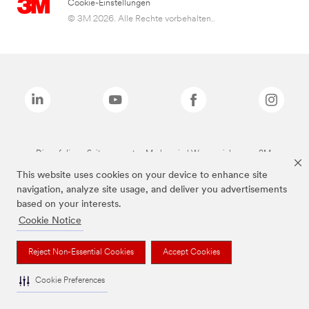
Cookie-Einstellungen
© 3M 2026. Alle Rechte vorbehalten..
Die auf dieser Seite genannten Marken sind Warenzeichen von 3M.
This website uses cookies on your device to enhance site
navigation, analyze site usage, and deliver you advertisements
based on your interests.
Cookie Notice
Reject Non-Essential Cookies
Accept Cookies
Cookie Preferences