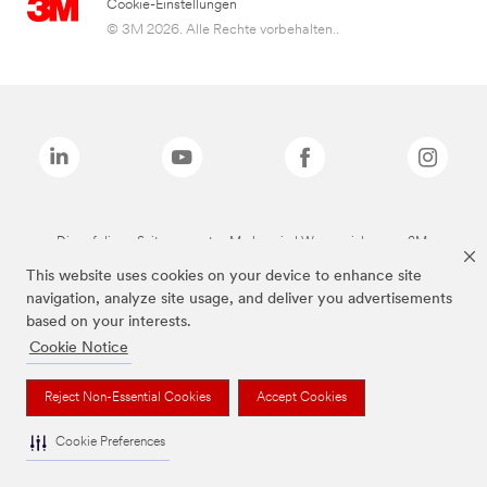
Cookie-Einstellungen
© 3M 2026. Alle Rechte vorbehalten..
Die auf dieser Seite genannten Marken sind Warenzeichen von 3M.
This website uses cookies on your device to enhance site
navigation, analyze site usage, and deliver you advertisements
based on your interests.
Cookie Notice
Reject Non-Essential Cookies
Accept Cookies
Cookie Preferences