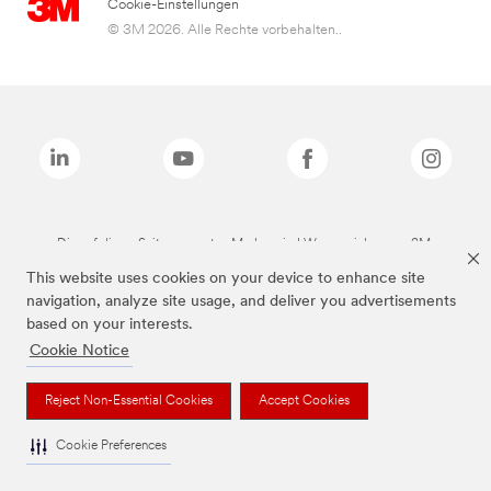
Cookie-Einstellungen
© 3M 2026. Alle Rechte vorbehalten..
Die auf dieser Seite genannten Marken sind Warenzeichen von 3M.
This website uses cookies on your device to enhance site
navigation, analyze site usage, and deliver you advertisements
based on your interests.
Cookie Notice
Reject Non-Essential Cookies
Accept Cookies
Cookie Preferences