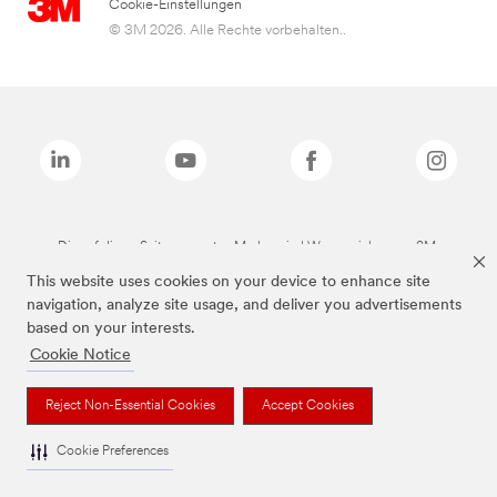
Cookie-Einstellungen
© 3M 2026. Alle Rechte vorbehalten..
Die auf dieser Seite genannten Marken sind Warenzeichen von 3M.
This website uses cookies on your device to enhance site
navigation, analyze site usage, and deliver you advertisements
based on your interests.
Cookie Notice
Reject Non-Essential Cookies
Accept Cookies
Cookie Preferences