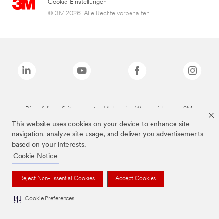
Cookie-Einstellungen
© 3M 2026. Alle Rechte vorbehalten..
Die auf dieser Seite genannten Marken sind Warenzeichen von 3M.
This website uses cookies on your device to enhance site
navigation, analyze site usage, and deliver you advertisements
based on your interests.
Cookie Notice
Reject Non-Essential Cookies
Accept Cookies
Cookie Preferences