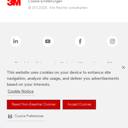
Cookie-Einstellungen
© 3M 2026. Alle Rechte vorbehalten..
Die auf dieser Seite genannten Marken sind Warenzeichen von 3M.
This website uses cookies on your device to enhance site
navigation, analyze site usage, and deliver you advertisements
based on your interests.
Cookie Notice
Reject Non-Essential Cookies
Accept Cookies
Cookie Preferences