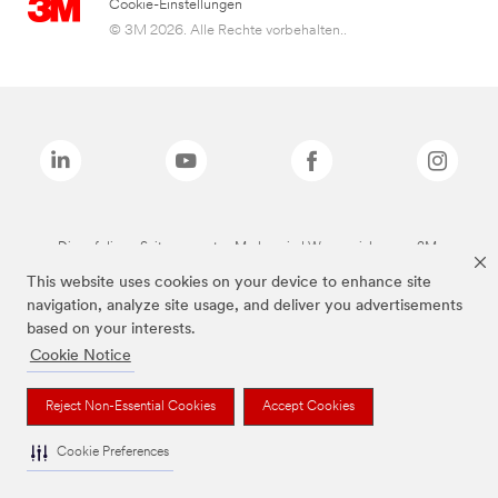
Cookie-Einstellungen
© 3M 2026. Alle Rechte vorbehalten..
Die auf dieser Seite genannten Marken sind Warenzeichen von 3M.
This website uses cookies on your device to enhance site
navigation, analyze site usage, and deliver you advertisements
based on your interests.
Cookie Notice
Reject Non-Essential Cookies
Accept Cookies
Cookie Preferences