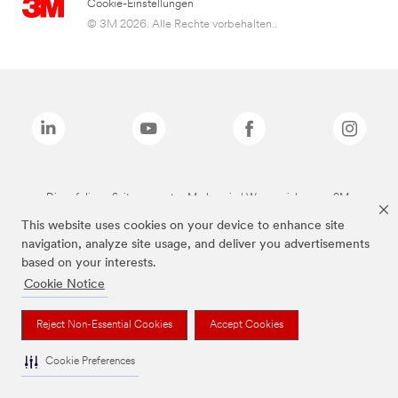
Cookie-Einstellungen
© 3M 2026. Alle Rechte vorbehalten..
Die auf dieser Seite genannten Marken sind Warenzeichen von 3M.
This website uses cookies on your device to enhance site
navigation, analyze site usage, and deliver you advertisements
based on your interests.
Cookie Notice
Reject Non-Essential Cookies
Accept Cookies
Cookie Preferences