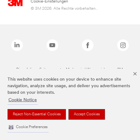
Cookie-Einstellungen
© 3M 2026. Alle Rechte vorbehalten..
Die auf dieser Seite genannten Marken sind Warenzeichen von 3M.
This website uses cookies on your device to enhance site
navigation, analyze site usage, and deliver you advertisements
based on your interests.
Cookie Notice
Reject Non-Essential Cookies
Accept Cookies
Cookie Preferences