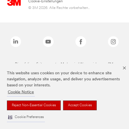
Cookie-Einstellungen
© 3M 2026. Alle Rechte vorbehalten..
Die auf dieser Seite genannten Marken sind Warenzeichen von 3M.
This website uses cookies on your device to enhance site
navigation, analyze site usage, and deliver you advertisements
based on your interests.
Cookie Notice
Reject Non-Essential Cookies
Accept Cookies
Cookie Preferences