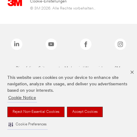
Cookie-Einstellungen
© 3M 2026. Alle Rechte vorbehalten..
Die auf dieser Seite genannten Marken sind Warenzeichen von 3M.
This website uses cookies on your device to enhance site
navigation, analyze site usage, and deliver you advertisements
based on your interests.
Cookie Notice
Reject Non-Essential Cookies
Accept Cookies
Cookie Preferences