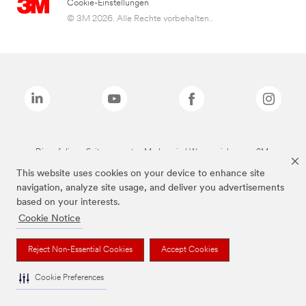
Cookie-Einstellungen
© 3M 2026. Alle Rechte vorbehalten..
Die auf dieser Seite genannten Marken sind Warenzeichen von 3M.
This website uses cookies on your device to enhance site
navigation, analyze site usage, and deliver you advertisements
based on your interests.
Cookie Notice
Reject Non-Essential Cookies
Accept Cookies
Cookie Preferences