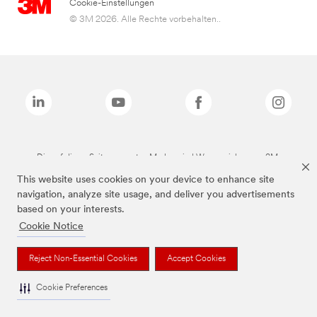
Cookie-Einstellungen
© 3M 2026. Alle Rechte vorbehalten..
Die auf dieser Seite genannten Marken sind Warenzeichen von 3M.
This website uses cookies on your device to enhance site
navigation, analyze site usage, and deliver you advertisements
based on your interests.
Cookie Notice
Reject Non-Essential Cookies
Accept Cookies
Cookie Preferences