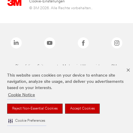
Cookie-Einstellungen
© 3M 2026. Alle Rechte vorbehalten..
Die auf dieser Seite genannten Marken sind Warenzeichen von 3M.
This website uses cookies on your device to enhance site
navigation, analyze site usage, and deliver you advertisements
based on your interests.
Cookie Notice
Reject Non-Essential Cookies
Accept Cookies
Cookie Preferences