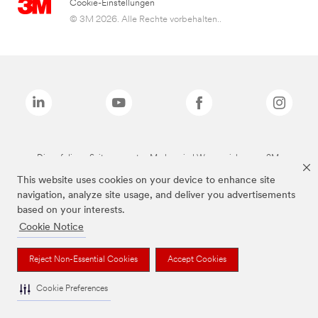
Cookie-Einstellungen
© 3M 2026. Alle Rechte vorbehalten..
Die auf dieser Seite genannten Marken sind Warenzeichen von 3M.
This website uses cookies on your device to enhance site
navigation, analyze site usage, and deliver you advertisements
based on your interests.
Cookie Notice
Reject Non-Essential Cookies
Accept Cookies
Cookie Preferences