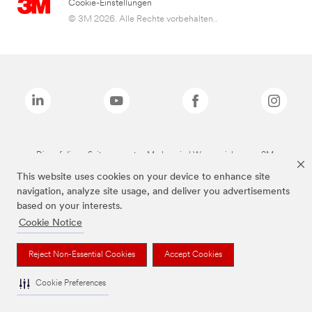
Cookie-Einstellungen
© 3M 2026. Alle Rechte vorbehalten..
Die auf dieser Seite genannten Marken sind Warenzeichen von 3M.
This website uses cookies on your device to enhance site
navigation, analyze site usage, and deliver you advertisements
based on your interests.
Cookie Notice
Reject Non-Essential Cookies
Accept Cookies
Cookie Preferences