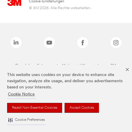
Cookie-Einstellungen
© 3M 2026. Alle Rechte vorbehalten..
Die auf dieser Seite genannten Marken sind Warenzeichen von 3M.
This website uses cookies on your device to enhance site
navigation, analyze site usage, and deliver you advertisements
based on your interests.
Cookie Notice
Reject Non-Essential Cookies
Accept Cookies
Cookie Preferences