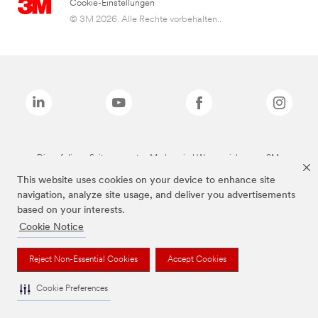
Cookie-Einstellungen
© 3M 2026. Alle Rechte vorbehalten..
Die auf dieser Seite genannten Marken sind Warenzeichen von 3M.
This website uses cookies on your device to enhance site
navigation, analyze site usage, and deliver you advertisements
based on your interests.
Cookie Notice
Reject Non-Essential Cookies
Accept Cookies
Cookie Preferences