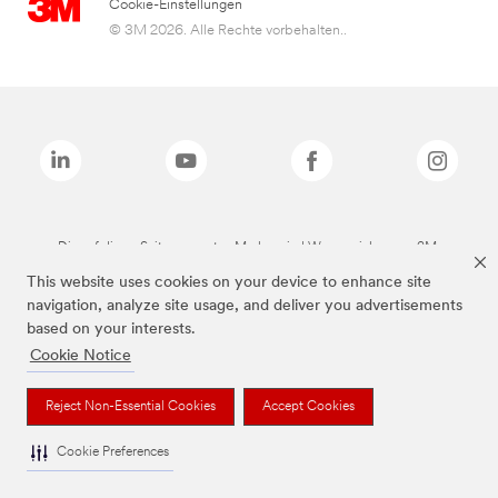
Cookie-Einstellungen
© 3M 2026. Alle Rechte vorbehalten..
Die auf dieser Seite genannten Marken sind Warenzeichen von 3M.
This website uses cookies on your device to enhance site
navigation, analyze site usage, and deliver you advertisements
based on your interests.
Cookie Notice
Reject Non-Essential Cookies
Accept Cookies
Cookie Preferences