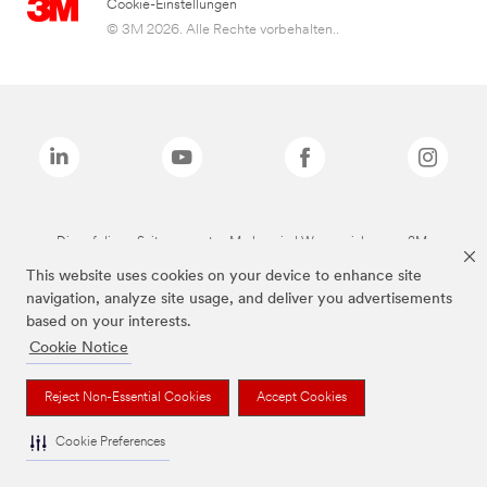
Cookie-Einstellungen
© 3M 2026. Alle Rechte vorbehalten..
Die auf dieser Seite genannten Marken sind Warenzeichen von 3M.
This website uses cookies on your device to enhance site
navigation, analyze site usage, and deliver you advertisements
based on your interests.
Cookie Notice
Reject Non-Essential Cookies
Accept Cookies
Cookie Preferences