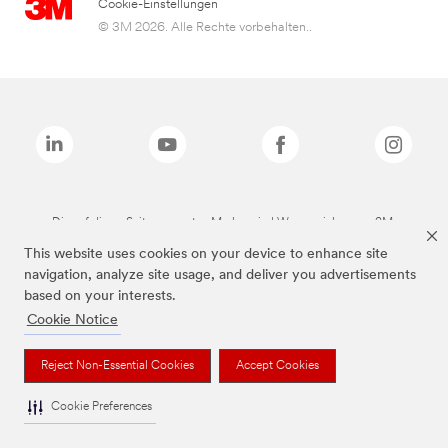
Cookie-Einstellungen
© 3M 2026. Alle Rechte vorbehalten..
Die auf dieser Seite genannten Marken sind Warenzeichen von 3M.
This website uses cookies on your device to enhance site
navigation, analyze site usage, and deliver you advertisements
based on your interests.
Cookie Notice
Reject Non-Essential Cookies
Accept Cookies
Cookie Preferences