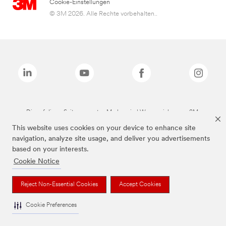
Cookie-Einstellungen
© 3M 2026. Alle Rechte vorbehalten..
Die auf dieser Seite genannten Marken sind Warenzeichen von 3M.
This website uses cookies on your device to enhance site
navigation, analyze site usage, and deliver you advertisements
based on your interests.
Cookie Notice
Reject Non-Essential Cookies
Accept Cookies
Cookie Preferences