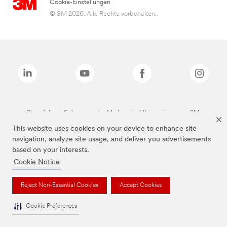
Cookie-Einstellungen
© 3M 2026. Alle Rechte vorbehalten..
Die auf dieser Seite genannten Marken sind Warenzeichen von 3M.
This website uses cookies on your device to enhance site
navigation, analyze site usage, and deliver you advertisements
based on your interests.
Cookie Notice
Reject Non-Essential Cookies
Accept Cookies
Cookie Preferences