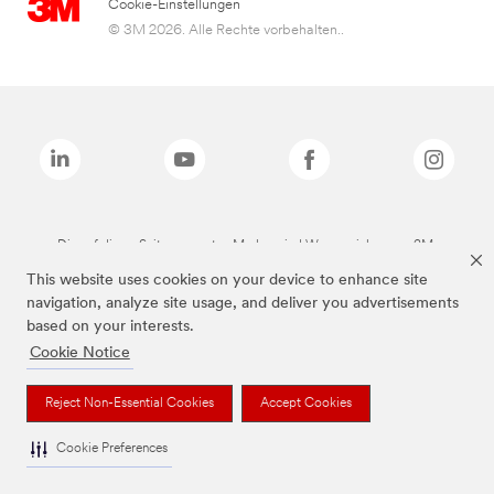
Cookie-Einstellungen
© 3M 2026. Alle Rechte vorbehalten..
Die auf dieser Seite genannten Marken sind Warenzeichen von 3M.
This website uses cookies on your device to enhance site
navigation, analyze site usage, and deliver you advertisements
based on your interests.
Cookie Notice
Reject Non-Essential Cookies
Accept Cookies
Cookie Preferences