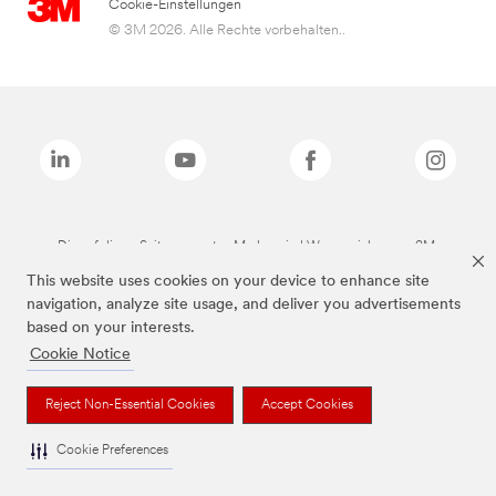
Cookie-Einstellungen
© 3M 2026. Alle Rechte vorbehalten..
Die auf dieser Seite genannten Marken sind Warenzeichen von 3M.
This website uses cookies on your device to enhance site
navigation, analyze site usage, and deliver you advertisements
based on your interests.
Cookie Notice
Reject Non-Essential Cookies
Accept Cookies
Cookie Preferences